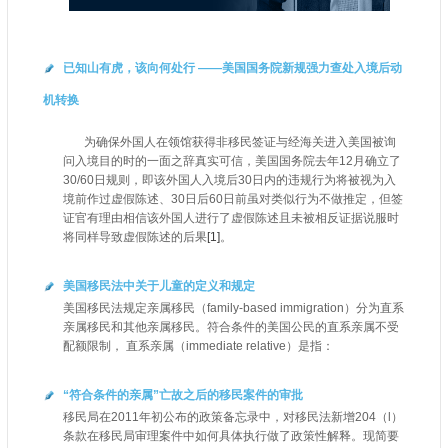
已知山有虎，该向何处行 ——美国国务院新规强力查处入境后动
机转换
为确保外国人在领馆获得非移民签证与经海关进入美国被询
问入境目的时的一面之辞真实可信，美国国务院去年12月确立了
30/60日规则，即该外国人入境后30日内的违规行为将被视为入
境前作过虚假陈述、30日后60日前虽对类似行为不做推定，但签
证官有理由相信该外国人进行了虚假陈述且未被相反证据说服时
将同样导致虚假陈述的后果
[1]
。
美国移民法中关于儿童的定义和规定
美国移民法规定亲属移民（family-based immigration）分为直系
亲属移民和其他亲属移民。符合条件的美国公民的直系亲属不受
配额限制， 直系亲属（immediate relative）是指：
“符合条件的亲属”亡故之后的移民案件的审批
移民局在2011年初公布的政策备忘录中，对移民法新增204（l）
条款在移民局审理案件中如何具体执行做了政策性解释。现简要