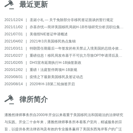
最近更新
2021/12/24
|
圣诞小礼 — 关于免除部分非移民签证面谈的暂行规定
2021/11/02
|
亦喜亦忧—简评美国移民局就H-1B市场研究分析员职位集团诉讼达成和解
2021/07/31
|
美领馆NIE签证申请概述
2021/04/02
|
2021年3月美国移民热点集锦
2021/03/11
|
特朗普任期最后一年签发的有关禁止入境美国的总统令效力解析
2021/02/27
|
重磅信息！移民局发布基于不可抗力导致OPT申请滞后及退卷的补救措施
2021/02/05
|
DHS宣布延期执行H-1B抽签新政
2020/12/02
|
重磅！法庭暂停两项H-1B新规
2020/08/31
|
疫情之下最新美国移民及签证动态
2020/08/14
|
2020年H-1B第二轮抽签开启
律所简介
潘雅然律师事务所自2000年开业以来着重于美国移民法和国籍法的法律研究
与实践。开业二十余年来，潘雅然律师事务所本着客户至尚，精诚服务的宗
旨，以提供各类法律咨询及有效的专业服务赢得了美国东西海岸客户的广泛