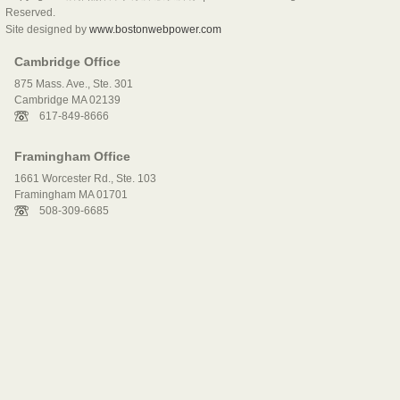
Reserved.
Site designed by
www.bostonwebpower.com
Cambridge Office
875 Mass. Ave., Ste. 301
Cambridge MA 02139
617-849-8666
Framingham Office
1661 Worcester Rd., Ste. 103
Framingham MA 01701
508-309-6685