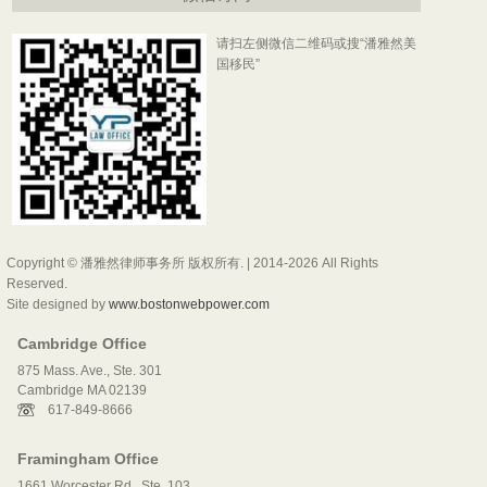
请扫左侧微信二维码或搜“潘雅然美
国移民”
Copyright © 潘雅然律师事务所 版权所有. | 2014-2026 All Rights
Reserved.
Site designed by
www.bostonwebpower.com
Cambridge Office
875 Mass. Ave., Ste. 301
Cambridge MA 02139
617-849-8666
Framingham Office
1661 Worcester Rd., Ste. 103