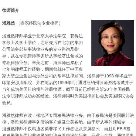
律师简介
潘雅然
（资深移民法专业律师）
潘雅然律师毕业于北京大学法学院，获得法
学硕士及学士学位，之后先后在北京的集团
公司法务部从事法律业务的专业咨询及指
导，及在专职律师事务所从事经济法领域的
专职律师业务。来美之前，潘律师已累积了
七年的律师工作经验，期间曾就任于中国多
家大型企业集团与涉外公司的常年法律顾问。潘律师于1998 年毕业于
印第安那法学院，并在随后的1999年2月通过纽约州律师资格考试并于
当年成为美国纽约州的注册律师，截至目前已经拥有近20年美国移民
法专职律师成功办案经验。潘律师同时为美国律师协会及美国移民协会
会员。
潘雅然律师在波士顿地区专司移民法律业务。由于移民法是美国联邦法
律，潘雅然律师事务所的客户遍及全美各地。由于所从事的领域专一，
潘雅然律师不仅精通各类非移民工作签证及亲属移民，而且对EB-5投
资移民和各类职业移民的申请有着精深的研究。开业十余载，潘律师事