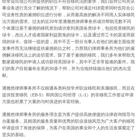
经常会出现公司所提供的职位不符合移民法的要求，我们会对公司所从
事业务进行充分了解的情况下，帮助公司对满足H1B需求同时也符合公
司业务性质的雇佣职位进行分析，从而最高效的解决不同用人实体移民
法方面的需求。过去的近20年里潘雅然律师事务所成功帮助无数不同
个体通过基于雇佣的移民类别成功拿到美国各类绿卡，包括投资移民的
绿卡，杰出人才或者国家利益豁免的绿卡，以及通过劳工卡的渠道而获
得的绿卡。值得一提的是，其中不乏一部分当事人在他们的雇主面临突
发事件而无法继续提供雇佣岗位之时，力荐我们律师事务所为他们的雇
佣解决移民法上的迫切需求。除了基于雇佣的移民，我们多年来帮助无
数家庭移民的申请人成功获得美国绿卡，其中不乏非常疑难的案件。我
们的客户目前遍布全美的30多个州，并为当地持续做出他们的杰出贡
献。
潘雅然律师事务所不仅精通各类科技学术职业移民和亲属移民，而且在
提供投资移民（EB-5）和跨国公司经理（L-1）的非移民工作签证申请
方面也积累了大量的与时俱进的丰富经验。
潘雅然律师事务所的服务理念是为客户提供高效便捷的法律咨询指导与
办案服务。其精湛的服务质量和优秀的职业道德风范为广大客户的移民
申请提供了有效的保障，为客户在美国的事业和个人的生活发展奠定了
坚实的基础。