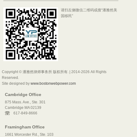
请扫左侧微信二维码或搜“潘雅然美
国移民”
Copyright © 潘雅然律师事务所 版权所有. | 2014-2026 All Rights
Reserved.
Site designed by
www.bostonwebpower.com
Cambridge Office
875 Mass. Ave., Ste. 301
Cambridge MA 02139
617-849-8666
Framingham Office
1661 Worcester Rd., Ste. 103