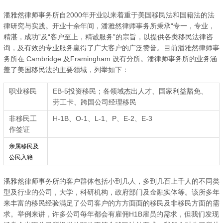
潘雅然律师事务所自2000年开业以来着重于美国移民法和国籍法的法
律研究与实践。开业十余年间，潘雅然律师事务所秉承“专一，专业，
精湛，成功”及“客户至上，精诚服务”的宗旨，以提供各类移民法律咨
询，及有效的专业服务赢得了广大客户的广泛赞誉。目前潘雅然律师事
务所在 Cambridge 及Framingham 设有分所。潘律师事务所的业务涵
盖了美国移民法的主要领域，列举如下：
职业移民
EB-5投资移民；各领域杰出人才、国家利益豁免、
劳工卡、跨国公司经理移民
非移民工
H-1B、O-1、L-1、P、E-2、E-3
作签证
亲属移民及
公民入籍
潘雅然律师事务所的客户群体包括小到几人，多到几百上千人的不同类
型及行业的公司，大学，科研机构，政府部门及金融实体等。该所多年
来丰富的移民经验满足了公司客户的方方面面的移民及非移民方面的需
求。举例来讲，许多公司每年都会有雇佣H1B雇员的需求，但我们发现