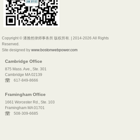
Copyright © 潘雅然律师事务所 版权所有. | 2014-2026 All Rights
Reserved.
Site designed by
www.bostonwebpower.com
Cambridge Office
875 Mass. Ave., Ste. 301
Cambridge MA 02139
617-849-8666
Framingham Office
1661 Worcester Rd., Ste. 103
Framingham MA 01701
508-309-6685