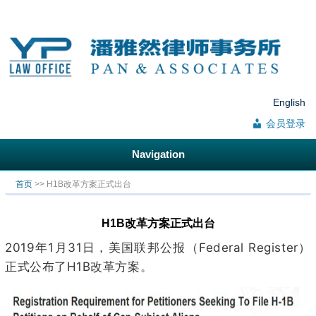
English
会员登录
Navigation
你在这里
首页
>> H1B改革方案正式出台
H1B改革方案正式出台
2019
1
31
Federal Register
年
月
日，美国联邦公报（
）
H1B
正式公布了
改革方案。