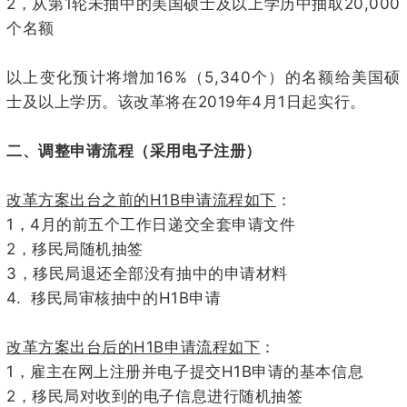
2
1
20,000
，从第
轮未抽中的美国硕士及以上学历中抽取
个名额
16%
5,340
以上变化预计将增加
（
个）的名额给美国硕
2019
4
1
士及以上学历。该改革将在
年
月
日起实行。
二、调整申请流程（采用电子注册）
H1B
改革方案出台之前的
申请流程如下
：
1
4
，
月的前五个工作日递交全套申请文件
2
，移民局随机抽签
3
，移民局退还全部没有抽中的申请材料
4.
H1B
移民局审核抽中的
申请
H1B
改革方案出台后的
申请流程如下
：
1
H1B
，雇主在网上注册并电子提交
申请的基本信息
2
，移民局对收到的电子信息进行随机抽签