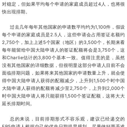
4
对稳定，但如果平均每个申请的家庭成员超过
人，也将很
快出现排期。
1,100
过去几年每年其他国家的申请数平均约为
件，假设
2.5
每个申请的家庭成员是
人，这些申请会占用签证名额约
2,750
5
3,500
个，加上上述
个国家（地区）的
个，长期来看
3,750
每年能留给中国大陆申请人的签证配额将会是
个，这
Charlie
3,800
和
估计的
个基本一致。值得注意的是，虽然
没有其他国家的详细数据，但很明显这部分申请人目前不会
面临排期问题，如果将来其他国家的申请数量上升，就会使
1,500
得中国大陆申请人获得的配额减少，上升到
个时中国
2,750
2,000
大陆申请人获得的配额将减少至
个，上升到
个
1,500
时中国大陆申请人将只能获得
个签证配额，这将大大
延长排期时间。
总的来说，目前排期形式不容乐观，建议已经递交的
EB5
申请人根据自己的优先日期提早规划，尽量做好两手准