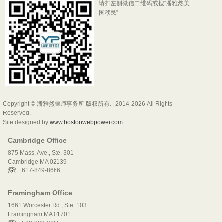
请扫左侧微信二维码或搜“潘雅然美
国移民”
Copyright © 潘雅然律师事务所 版权所有. | 2014-2026 All Rights
Reserved.
Site designed by
www.bostonwebpower.com
Cambridge Office
875 Mass. Ave., Ste. 301
Cambridge MA 02139
617-849-8666
Framingham Office
1661 Worcester Rd., Ste. 103
Framingham MA 01701