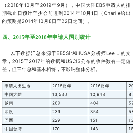
2018
10
2019
9
EB5
（
年
月至
年
月），中国大陆
申请人的排
2014
10
1
Charlie
期截止日预计至少会前进到
年
月
日（
给出
2014
10
8
22
的预测是
年
月
日至
日之间）。
四、2015年至2018年申请人国别统计
EB5Sir
IIUSA
Lee Li
以下数据汇总来源于
和
分析师
的文
2015
2017
USCIS
章，
至
年的数据和
公布的收件数有一定偏
差，但三年总和基本相符，不影响整体分析。
2015
2016
2
申请人出生地
财年
财年
13,530
10,948
8
中国大陆
289
404
5
越南
239
354
5
印度
229
151
1
巴西
170
143
1
中国台湾