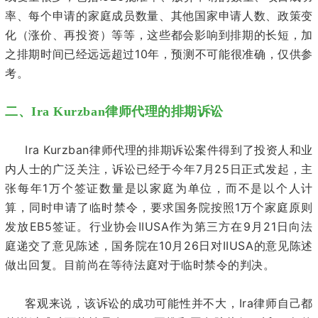
率、每个申请的家庭成员数量、其他国家申请人数、政策变
化（涨价、再投资）等等，这些都会影响到排期的长短，加
10
之排期时间已经远远超过
年，预测不可能很准确，仅供参
考。
二、Ira Kurzban律师代理的排期诉讼
Ira Kurzban
律师代理的排期诉讼案件得到了投资人和业
7
25
内人士的广泛关注，诉讼已经于今年
月
日正式发起，主
1
张每年
万个签证数量是以家庭为单位，而不是以个人计
1
算，同时申请了临时禁令，要求国务院按照
万个家庭原则
EB5
IIUSA
9
21
发放
签证。行业协会
作为第三方在
月
日向法
10
26
IIUSA
庭递交了意见陈述，国务院在
月
日对
的意见陈述
做出回复。目前尚在等待法庭对于临时禁令的判决。
Ira
客观来说，该诉讼的成功可能性并不大，
律师自己都