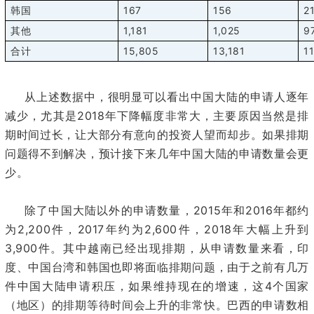
167
156
2
韩国
1,181
1,025
9
其他
15,805
13,181
1
合计
从上述数据中，很明显可以看出中国大陆的申请人逐年
2018
减少，尤其是
年下降幅度非常大，主要原因当然是排
期时间过长，让大部分有意向的投资人望而却步。如果排期
问题得不到解决，预计接下来几年中国大陆的申请数量会更
少。
2015
2016
除了中国大陆以外的申请数量，
年和
年都约
2,200
2017
2,600
2018
为
件，
年约为
件，
年大幅上升到
3,900
件。其中越南已经出现排期，从申请数量来看，印
度、中国台湾和韩国也即将面临排期问题，由于之前有几万
4
件中国大陆申请积压，如果维持现在的增速，这
个国家
（地区）的排期等待时间会上升的非常快。巴西的申请数相