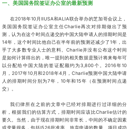
一、美国国务院签证办公室的最新预测
2018
10
IIUSA
ALIA
在
年
月
和
联合举办的芝加哥会议上，
Charlie
美国国务院签证办公室主任
再次对排期做出了预
测，认为在这个时间点递交的中国大陆申请人的排期时间是
14
1
年，这个时间比他自己在半年前的预测还减少了
年，出
Charlie
乎了大多数专业人士的意料。
并没有公布这个时间
是如何计算得出的，唯一提到的相关数据是预计将来每年可
3,800
2016
10
以分配给中国大陆的签证配额约为
个。
年
2017
10
2018
4
Charlie
月，
年
月和
年
月，
预测中国大陆申请
7
10
15
人的排期时间分别为
年，
年和
年（在预测时间点递
交）。
我们律所在之前的文章中已经对排期进行过详细的分
Charlie
析，根据我们的估算方式，排期时间应该比
估计的
要久。当然，由于现在排期时间非常长，中间的不确定因素
I526
或变量很多，包括
批准率、放弃申请的数量、项目成功