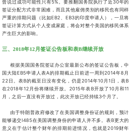
5%
30
曾说过成功可能性只有
。要推翻国务院执行了近
年的
签证分配方式非常困难，而且其他雇佣类别的移民也有同样
EB2
EB3
严重的排期问题（比如
、
的印度申请人），一旦将
签证计算方式从个人变成家庭，将会对整个美国的移民体系
产生巨大的影响。
三、2018年12月签证公告板和表B继续开放
根据美国国务院签证办公室最新公布的签证公告板，中
EB5
A
2014
8
国大陆
申请人表
的排期截止日前进一周到
年
月
22
B
2014
10
1
B
日。表
的截至日没有变化，仍是
年
月
日，表
2018
12
2015
B
10
11
在
年
月份将继续开放。
年表
开放了
月和
3
月，之后一直没有开放过，此次开放已经持续
个月了。
由于特朗普政府修改了在美国调整身份证的规则，预计
I485
B
能够递交
在美国调整身份的申请人并不多。表
更大的
2019
意义在于估计整个财年的排期前进情况，也就是
财年