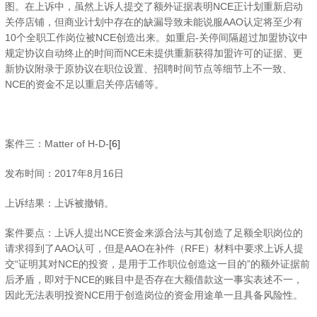
图。在上诉中，虽然上诉人提交了额外证据表明NCE正计划重新启动
关停店铺，但商业计划中存在的缺漏导致未能说服AAO认定将至少有
10个全职工作岗位被NCE创造出来。如重启-关停间隔超过加盟协议中
规定协议自动终止的时间而NCE未提供重新获得加盟许可的证据、更
新协议附录于原协议在职位设置、招聘时间节点等细节上不一致、
NCE的资金不足以重启关停店铺等。
案件三：Matter of H-D-
[6]
发布时间：2017年8月16日
上诉结果：上诉被撤销。
案件要点：上诉人提出NCE资金来源合法与其创造了足额全职岗位的
请求得到了AAO认可，但是AAO在补件（RFE）材料中要求上诉人提
交“证明其对NCE的投资，是用于工作职位创造这一目的”的额外证据前
后矛盾，即对于NCE的账目中是否存在大额借款这一事实表述不一，
因此无法表明投资NCE用于创造岗位的资金用途单一且具备风险性。