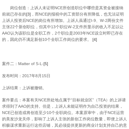
岗位创造：上诉人未证明NCE所创造职位中哪些是其资金被接纳
前就已存在的
[3]
，而NCE的报税中的工资部分有所降低，也无法证明
上诉人投资后NCE的岗位有所增加。上诉人虽通过I-9、W-2两份文件
主张22个新创职位，但其中13个职位W-2文件所显示的收入不足以让
AAO认为该职位是全职工作，2个职位是2003年NCE设立时即已存在
的，因此仍不满足新创10个全职工作岗位的要求。
[4]
案件二：Matter of S-L-
[5]
发布时间：2017年8月15日
上诉结果：上诉被撤销。
案件要点：本案有关NCE所处地点属于“目标就业区”（TEA）的上诉请
求得到了AAO的支持。但是，上诉人未能证明作为自己投资的结果，
NCE已创造或将创造至少10个全职岗位。本案原审中，由于NCE运营
的美发沙龙关停，影响了上诉人主张的新创工作岗位数量，即便上诉人
积极谋求重新运行这些店铺，其必须提供更新的商业计划支持自己的意