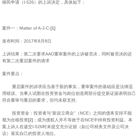
移民申请（I-526）的上诉决定，具体如下：
案件一：Matter of A-J-C-
[1]
发布时间：2017年8月8日
上诉结果：第二次要求AAO重审案件的上诉被否决，同时被否决的还
有第二次重启案件的请求
案件要点：
重启案件的诉求应当基于新的事实，重审案件的基础应是法律适
用错误。当事人试图在投资资金与岗位创造两部分提交新证据表明自己
符合重审与重启的要求，但均未获支持。
投资资金：投资者与“新设立商企”（NCE）之间的债务安排不能
视为合格投资
[2]
；成为债权人并不等效于在NCE中持有投资利益。本
案上诉人在递交I-526时未提交充分证据（如公司税务文件及公司决
议）落实自己的投资人地位。