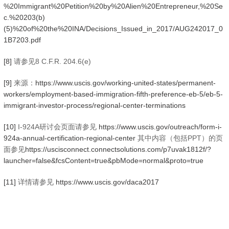
%20Immigrant%20Petition%20by%20Alien%20Entrepreneur,%20Se
c.%20203(b)
(5)%20of%20the%20INA/Decisions_Issued_in_2017/AUG242017_0
1B7203.pdf
[8]
请参见8 C.F.R. 204.6(e)
[9]
来源：
https://www.uscis.gov/working-united-states/permanent-
workers/employment-based-immigration-fifth-preference-eb-5/eb-5-
immigrant-investor-process/regional-center-terminations
[10]
I-924A研讨会页面请参见
https://www.uscis.gov/outreach/form-i-
924a-annual-certification-regional-center
其中内容（包括PPT）的页
面参见
https://uscisconnect.connectsolutions.com/p7uvak1812f/?
launcher=false&fcsContent=true&pbMode=normal&proto=true
[11]
详情请参见
https://www.uscis.gov/daca2017