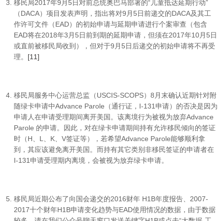
移民局2017年9月5日对前总统奥巴马部署的“儿童抵达延期行动”
（DACA）项目发表声明，指出将对9月5日前递交的DACA及其工
作许可文件（EAD）的初始申请与延期申请进行个案审查（包含
EAD将在2018年3月5日前到期的延期申请，但须在2017年10月5日
或直前被移民局收到），但对于9月5日后递交的初始申请将不再受
理。
[11]
移民局服务中心运营总监（USCIS-SCOPS）8月末确认近期针对附
随绿卡申请中Advance Parole（通行证，I-131申请）的否决是因为
申请人在申请受理期间离开美国。该离境行为被视为放弃Advance
Parole 的申请。因此，对在绿卡申请期间持有允许移民倾向的签证
时（H、L、K、V签证等），若希望Advance Parole能够顺利拿
到，其应该避免离开美国。而持有其它类别非移民签证的申请者在
I-131申请受理期内离境，会被视为放弃绿卡申请。
移民局近期公布了向国会递交的2016财年 H1B年度报告、2007-
2017十个财年H1B申请变化趋势与EAD使用情况的数据，由于数据
较多，请在我们公众号聊天窗口发送关键字H1B或点击“大数据-工