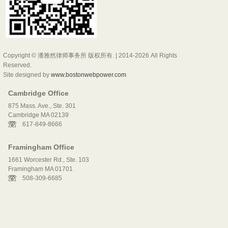
Copyright © 潘雅然律师事务所 版权所有. | 2014-2026 All Rights
Reserved.
Site designed by
www.bostonwebpower.com
Cambridge Office
875 Mass. Ave., Ste. 301
Cambridge MA 02139
617-849-8666
Framingham Office
1661 Worcester Rd., Ste. 103
Framingham MA 01701
508-309-6685