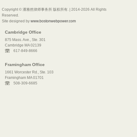
Copyright © 潘雅然律师事务所 版权所有. | 2014-2026 All Rights
Reserved.
Site designed by
www.bostonwebpower.com
Cambridge Office
875 Mass. Ave., Ste. 301
Cambridge MA 02139
617-849-8666
Framingham Office
1661 Worcester Rd., Ste. 103
Framingham MA 01701
508-309-6685