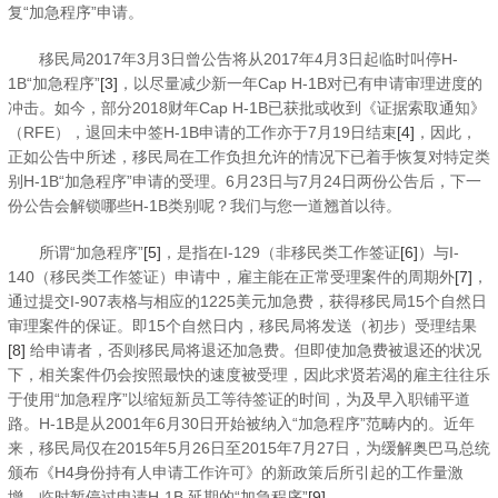
复“加急程序”申请。
移民局2017年3月3日曾公告将从2017年4月3日起临时叫停H-
1B“加急程序”
[3]
，以尽量减少新一年Cap H-1B对已有申请审理进度的
冲击。如今，部分2018财年Cap H-1B已获批或收到《证据索取通知》
（RFE），退回未中签H-1B申请的工作亦于7月19日结束
[4]
，因此，
正如公告中所述，移民局在工作负担允许的情况下已着手恢复对特定类
别H-1B“加急程序”申请的受理。6月23日与7月24日两份公告后，下一
份公告会解锁哪些H-1B类别呢？我们与您一道翘首以待。
所谓“加急程序”
[5]
，是指在I-129（非移民类工作签证
[6]
）与I-
140（移民类工作签证）申请中，雇主能在正常受理案件的周期外
[7]
，
通过提交I-907表格与相应的1225美元加急费，获得移民局15个自然日
审理案件的保证。即15个自然日内，移民局将发送（初步）受理结果
[8]
给申请者，否则移民局将退还加急费。但即使加急费被退还的状况
下，相关案件仍会按照最快的速度被受理，因此求贤若渴的雇主往往乐
于使用“加急程序”以缩短新员工等待签证的时间，为及早入职铺平道
路。H-1B是从2001年6月30日开始被纳入“加急程序”范畴内的。近年
来，移民局仅在2015年5月26日至2015年7月27日，为缓解奥巴马总统
颁布《H4身份持有人申请工作许可》的新政策后所引起的工作量激
增，临时暂停过申请H-1B 延期的“加急程序”
[9]
。