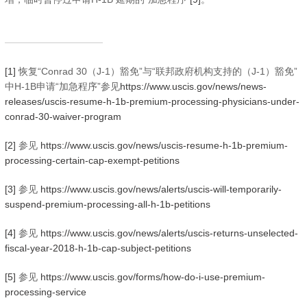
[1]
恢复“Conrad 30（J-1）豁免”与“联邦政府机构支持的（J-1）豁免”
中H-1B申请“加急程序”参见
https://www.uscis.gov/news/news-
releases/uscis-resume-h-1b-premium-processing-physicians-under-
conrad-30-waiver-program
[2]
参见
https://www.uscis.gov/news/uscis-resume-h-1b-premium-
processing-certain-cap-exempt-petitions
[3]
参见
https://www.uscis.gov/news/alerts/uscis-will-temporarily-
suspend-premium-processing-all-h-1b-petitions
[4]
参见
https://www.uscis.gov/news/alerts/uscis-returns-unselected-
fiscal-year-2018-h-1b-cap-subject-petitions
[5]
参见
https://www.uscis.gov/forms/how-do-i-use-premium-
processing-service