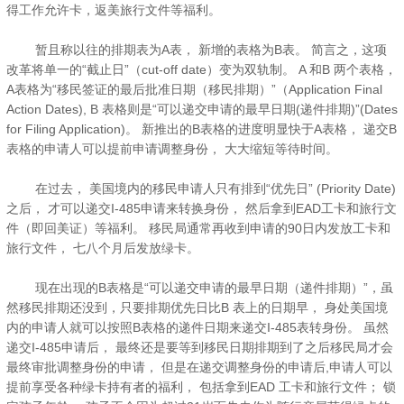
得工作允许卡，返美旅行文件等福利。
暂且称以往的排期表为A表， 新增的表格为B表。 简言之，这项
改革将单一的“截止日”（cut-off date）变为双轨制。 A 和B 两个表格，
A表格为“移民签证的最后批准日期（移民排期）”（Application Final
Action Dates), B 表格则是“可以递交申请的最早日期(递件排期)”(Dates
for Filing Application)。 新推出的B表格的进度明显快于A表格， 递交B
表格的申请人可以提前申请调整身份， 大大缩短等待时间。
在过去， 美国境内的移民申请人只有排到“优先日” (Priority Date)
之后， 才可以递交I-485申请来转换身份， 然后拿到EAD工卡和旅行文
件（即回美证）等福利。 移民局通常再收到申请的90日内发放工卡和
旅行文件， 七八个月后发放绿卡。
现在出现的B表格是“可以递交申请的最早日期（递件排期）”，虽
然移民排期还没到，只要排期优先日比B 表上的日期早， 身处美国境
内的申请人就可以按照B表格的递件日期来递交I-485表转身份。 虽然
递交I-485申请后， 最终还是要等到移民日期排期到了之后移民局才会
最终审批调整身份的申请， 但是在递交调整身份的申请后,申请人可以
提前享受各种绿卡持有者的福利， 包括拿到EAD 工卡和旅行文件； 锁