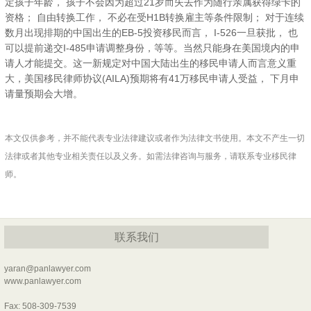
定孩子年龄， 孩子不会因为超过21岁而失去作为随行亲属获得绿卡的
资格； 自由转换工作， 不必在受H1B转换雇主等条件限制； 对于连续
数月出现排期的中国出生的EB-5投资移民而言， I-526一旦获批， 也
可以提前递交I-485申请调整身份，等等。当然只能身在美国境内的申
请人才能提交。这一新规定对中国大陆出生的移民申请人而言意义重
大，美国移民律师协议(AILA)预期将有41万移民申请人受益， 下月申
请量预期会大增。
本文仅供参考，并不能代表专业法律建议或者作为法律文书使用。本文不产生一切
法律或者其他专业相关责任以及义务。如需法律咨询与服务，请联系专业移民律
师。
联系我们
yaran@panlawyer.com
www.panlawyer.com
Fax: 508-309-7539