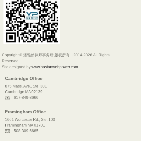
Copyright © 潘雅然律师事务所 版权所有. | 2014-2026 All Rights
Reserved.
Site designed by
www.bostonwebpower.com
Cambridge Office
875 Mass. Ave., Ste. 301
Cambridge MA 02139
617-849-8666
Framingham Office
1661 Worcester Rd., Ste. 103
Framingham MA 01701
508-309-6685