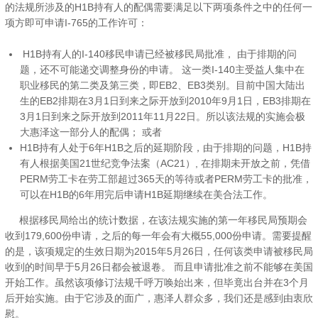
的法规所涉及的H1B持有人的配偶需要满足以下两项条件之中的任何一
项方即可申请I-765的工作许可：
H1B持有人的I-140移民申请已经被移民局批准， 由于排期的问
题，还不可能递交调整身份的申请。 这一类I-140主受益人集中在
职业移民的第二类及第三类，即EB2、EB3类别。目前中国大陆出
生的EB2排期在3月1日到来之际开放到2010年9月1日，EB3排期在
3月1日到来之际开放到2011年11月22日。所以该法规的实施会极
大惠泽这一部分人的配偶； 或者
H1B持有人处于6年H1B之后的延期阶段，由于排期的问题，H1B持
有人根据美国21世纪竞争法案（AC21）, 在排期未开放之前，凭借
PERM劳工卡在劳工部超过365天的等待或者PERM劳工卡的批准，
可以在H1B的6年用完后申请H1B延期继续在美合法工作。
根据移民局给出的统计数据，在该法规实施的第一年移民局预期会
收到179,600份申请，之后的每一年会有大概55,000份申请。需要提醒
的是，该项规定的生效日期为2015年5月26日，任何该类申请被移民局
收到的时间早于5月26日都会被退卷。 而且申请批准之前不能够在美国
开始工作。虽然该项修订法规千呼万唤始出来，但毕竟出台并在3个月
后开始实施。由于它涉及的面广，惠泽人群众多，我们还是感到由衷欣
慰。