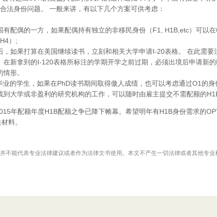
合法身份问题。 一般来讲，有以下几个方案可供考虑：
国有配偶的一方，如果配偶持有独立的非移民身份（F1, H1B,etc）可
H4）;
后，如果打算在美国继续读书，立刻和相关大学申请I-20表格。 在此需要注
）在新拿到的I-120表格所标注的学期开学之前过期，必须出境后申请新的
的情形。
D毕业的学生，如果在PhD读书期间取得傲人成绩，也可以考虑通过O1的
找到大学或非盈利的研究机构的工作，可以随时由雇主提交不需配额的H1
5年配额年度H1B配额之争已降下帷幕。希望明年有H1B身份需求的O
相关材料。
并不能代表专业法律建议或者作为法律文书使用。本文不产生一切法律或者其他专业