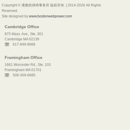
Copyright © 潘雅然律师事务所 版权所有. | 2014-2026 All Rights
Reserved.
Site designed by
www.bostonwebpower.com
Cambridge Office
875 Mass. Ave., Ste. 301
Cambridge MA 02139
617-849-8666
Framingham Office
1661 Worcester Rd., Ste. 103
Framingham MA 01701
508-309-6685