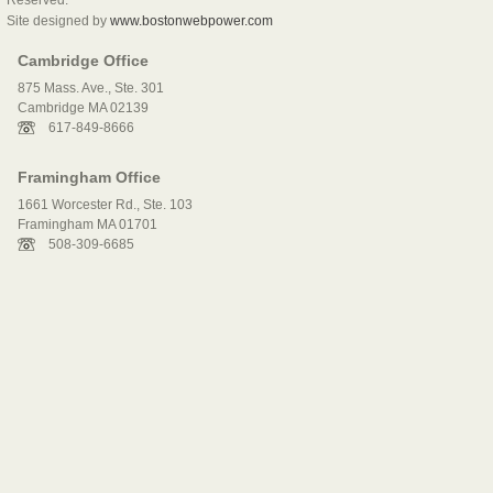
Reserved.
Site designed by
www.bostonwebpower.com
Cambridge Office
875 Mass. Ave., Ste. 301
Cambridge MA 02139
617-849-8666
Framingham Office
1661 Worcester Rd., Ste. 103
Framingham MA 01701
508-309-6685