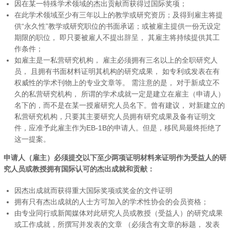
因在某一特殊学术领域的杰出贡献而获得过国际奖项；
在此学术领域至少有三年以上的教学或研究资历；及得到雇主将提
供“永久性”教学或研究职位的书面承诺；或被雇主提供一份无设定
期限的职位， 即只要被雇人不提出辞呈， 其雇主将持续提供其工
作条件；
如雇主是一私营研究机构， 雇主必须拥有三名以上的全职研究人
员， 且拥有书面材料证明其机构的研究成果， 如专利或发表在有
权威性的学术刊物上的专业文章等。 需注意的是， 对于新成立不
久的私营研究机构， 所谓的学术成就一定是建立在雇主（申请人）
名下的，而不是在某一授雇研究人员名下。曾有建议， 对新建立的
私营研究机构，只要其主要研究人员拥有研究成果及备有证明文
件，应准予此雇主作为EB-1B的申请人。但是，移民局最终拒绝了
这一提案。
申请人（雇主）必须提交以下至少两项证明材料来证明作为受益人的研
究人员或教授拥有国际认可的杰出成就和贡献：
因杰出成就而获得重大国际奖项或奖金的文件证明
拥有只有杰出成就的人士方可加入的学术性协会的会员资格；
由专业同行或新闻媒体对此研究人员或教授（受益人）的研究成果
或工作成就，所撰写并发表的文章 （必须含有文章的标题， 发表