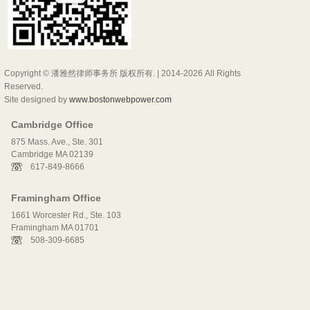
Copyright © 潘雅然律师事务所 版权所有. | 2014-2026 All Rights
Reserved.
Site designed by
www.bostonwebpower.com
Cambridge Office
875 Mass. Ave., Ste. 301
Cambridge MA 02139
617-849-8666
Framingham Office
1661 Worcester Rd., Ste. 103
Framingham MA 01701
508-309-6685