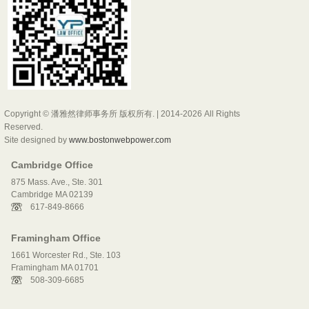
Copyright © 潘雅然律师事务所 版权所有. | 2014-2026 All Rights
Reserved.
Site designed by
www.bostonwebpower.com
Cambridge Office
875 Mass. Ave., Ste. 301
Cambridge MA 02139
617-849-8666
Framingham Office
1661 Worcester Rd., Ste. 103
Framingham MA 01701
508-309-6685