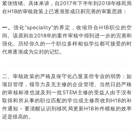
紧张情绪。
具体来讲，自
2017
年下半年到
2018
年移民局
在
H1B
的审核政策上已逐渐形成日斟完善的审案思路：
一、
强化“speciality”的界定，收缩符合H1B职位的空
间。该原则在2018年的案件审核中得到进一步的完善和
强化。历经弥久的一个职位多样相似学位都可接受的时
代将逐渐成为尘封的记忆。
二、
审核政策的严格及保守化凸显某些专业的弱势：
如
项目管理，
领导力及无主修的企业管理。当然日趋严格
的审核标准也波及到一批
STEM
主修的受益人由于没有
取得和所从事的职位匹配的学位或主修而收到
H1B
的补
件通知 -
要清醒认识到移民局更新
H1B
补件模板的效率
还是很高的。