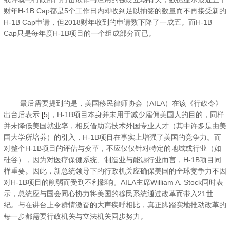
财年H-1B Cap都是5个工作日内即收到足以抽签的数量而不再接受新的
H-1B Cap申请，但2018财年收到的申请数下降了一成五。而H-1B
Cap只是每年度H-1B项目的一个组成部分而已。
最后需要提到的是，美国移民律师协会（AILA）在该《行政令》
出台后表示
[5]
，H-1B项目本身并未用于减少雇佣美国人的目的，同样
并未降低美国就业率，相反借助高技术外国专业人才（其中许多是由美
国大学所培养）的引入，H-1B项目在事实上增强了美国的竞争力。而
对整个H-1B项目的评估与变革，不应仅仅针对特定的地域或行业（如
硅谷），因为对医疗保健系统、制造业与能源行业而言，H-1B项目同
样重要。因此，新总统领导下的行政机关应确保美国的全球竞争力不因
对H-1B项目的削弱而受到不利影响。AILA主席William A. Stock同时表
示，总统应与国会同心协力将美国的移民系统通过改革而带入21世
纪。与在讲台上令群情激奋的大声疾呼相比，真正脚踏实地推动改革的
每一步都需要行政机关与立法机关同步努力。