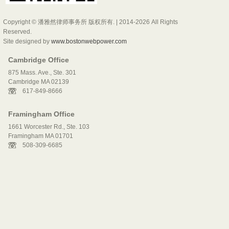
Copyright © 潘雅然律师事务所 版权所有. | 2014-2026 All Rights
Reserved.
Site designed by
www.bostonwebpower.com
Cambridge Office
875 Mass. Ave., Ste. 301
Cambridge MA 02139
617-849-8666
Framingham Office
1661 Worcester Rd., Ste. 103
Framingham MA 01701
508-309-6685