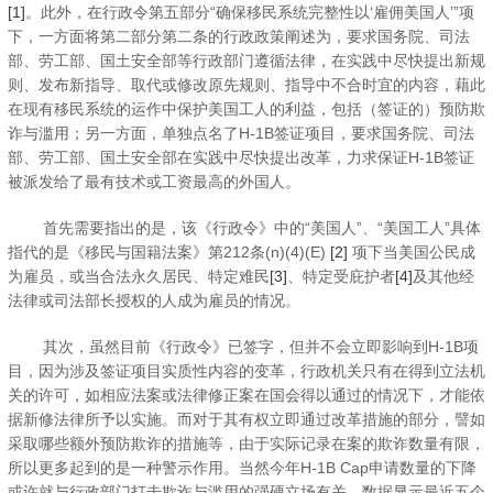
[1]
。此外，在行政令第五部分“确保移民系统完整性以‘雇佣美国人’”项
下，一方面将第二部分第二条的行政政策阐述为，要求国务院、司法
部、劳工部、国土安全部等行政部门遵循法律，在实践中尽快提出新规
则、发布新指导、取代或修改原先规则、指导中不合时宜的内容，藉此
在现有移民系统的运作中保护美国工人的利益，包括（签证的）预防欺
诈与滥用；另一方面，单独点名了H-1B签证项目，要求国务院、司法
部、劳工部、国土安全部在实践中尽快提出改革，力求保证H-1B签证
被派发给了最有技术或工资最高的外国人。
首先需要指出的是，该《行政令》中的“美国人”、“美国工人”具体
指代的是《移民与国籍法案》第212条(n)(4)(E)
[2]
项下当美国公民成
为雇员，或当合法永久居民、特定难民
[3]
、特定受庇护者
[4]
及其他经
法律或司法部长授权的人成为雇员的情况。
其次，虽然目前《行政令》已签字，但并不会立即影响到H-1B项
目，因为涉及签证项目实质性内容的变革，行政机关只有在得到立法机
关的许可，如相应法案或法律修正案在国会得以通过的情况下，才能依
据新修法律所予以实施。而对于其有权立即通过改革措施的部分，譬如
采取哪些额外预防欺诈的措施等，由于实际记录在案的欺诈数量有限，
所以更多起到的是一种警示作用。当然今年H-1B Cap申请数量的下降
或许就与行政部门打击欺诈与滥用的强硬立场有关，数据显示最近五个