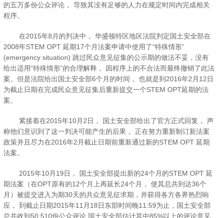
的五万多份公众评论，
导致其没有足够的人力在规定时间内完成相关
程序。
在
2015
年
8
月的判决中，
华盛顿特区地区法院判定国土安全部在
2008
年
STEM OPT
延期
17
个月法案申请中使用了
“
特殊情形
”
(emergency situation)
跳过民众意见征集的公示期的做法不妥，没有
给出适用
“
特殊情形
”
的合理解释，
因程序上的不合法而最终撤销了此法
案。但是法院给出国土安全部
6
个月的时间，
也就是到
2016
年
2
月
12
日
为截止日期在完成民众意见征集后重新提交一个
STEM OPT
延期的法
案。
紧接着在
2015
年
10
月
2
日，
国土安全部给出了官方正式回复，
声
称他们意识到了这一判决可能产生的后果，
正在努力重新制订新法案
政策并且尽力在
2016
年
2
月截止日期前重新通过新的
STEM OPT
延期
法案。
2015
年
10
月
19
日，
国土安全部提出新的
24
个月的
STEM OPT
延
期法案（在
OPT
原有的
12
个月上再延长
24
个月，
使其总共到达
36
个
月）被提交进入为期
30
天的共众意见征求期，并获得各方各界热烈响
应，
到截止日期
2015
年
11
月
18
日东部时间晚
11:59
为止，国土安全部
总共收到
50,510
份公众评论
.
国土安全部估计其中
85%
以上的评论意见