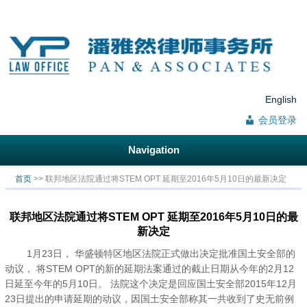
English
会员登录
Navigation
你在这里
首页
>> 联邦地区法院通过将STEM OPT 延期至2016年5月10日的最新决定
联邦地区法院通过将STEM OPT 延期至2016年5月10日的最
新决定
1
月
23
日，
华盛顿特区地区法院正式做出决定批准国土安全部的
动议，
将
STEM OPT
的新的延期法案通过的截止日期从今年的
2
月
12
日延至今年的
5
月
10
日。
法院这个决定是回应国土安全部
2015
年
12
月
23
日提出的申请延期的动议，因国土安全部称其一共收到了史无前例