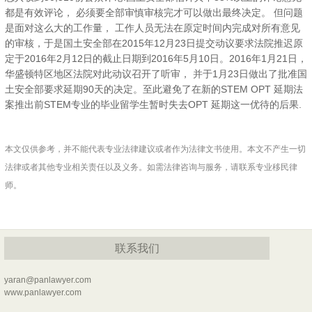
都是有效评论，
必须要全部审慎审核完才可以做出最终决定。
但问题
是面对这么大的工作量，
工作人员无法在原定时间内完成对所有意见
的审核，于是国土安全部在
2015
年
12
月
23
日提交动议要求法院推迟原
定于
2016
年
2
月
12
日的截止日期到
2016
年
5
月
10
日。
2016
年
1
月
21
日，
华盛顿特区地区法院对此动议召开了听审，
并于
1
月
23
日做出了批准国
土安全部要求延期
90
天的决定。至此避免了在新的
STEM OPT
延期法
案推出前
STEM
专业的毕业留学生暂时失去
OPT
延期这一优待的后果
.
本文仅供参考，并不能代表专业法律建议或者作为法律文书使用。本文不产生一切
法律或者其他专业相关责任以及义务。如需法律咨询与服务，请联系专业移民律
师。
联系我们
yaran@panlawyer.com
www.panlawyer.com