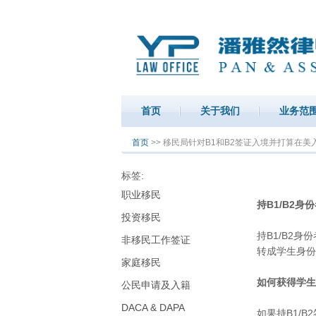
首页
关于我们
业务范
你在这里
首页
>> 移民局针对B1和B2签证入境并打算在
标签:
职业移民
持B1/B2
投资移民
持B1/B2身
非移民工作签证
转成学生身份之
家庭移民
如何获得学生身
公民申请及入籍
DACA & DAPA
如果持B1/B