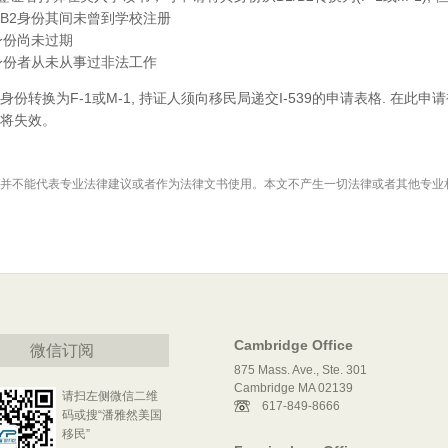
/B2身份其间未曾到学校注册
的身份尚未过期
2身份者从未从事过非法工作
份转换为F-1或M-1, 持证人须向移民局递交I-539的申请表格. 在此申请
将失效。
并不能代表专业法律建议或者作为法律文书使用。本文不产生一切法律或者其他专业
Cambridge Office
微信订阅
875 Mass. Ave., Ste. 301
Cambridge MA 02139
请扫左侧微信二维
617-849-8666
码或搜“潘雅然美国
移民”